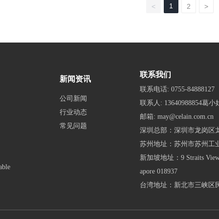
1
<
2
>
联系我们
新闻资讯
联系电话:
0755-84888127
公司新闻
联系人:
13640988854葛小
行业动态
邮箱:
may@celain.com.cn
常见问题
深圳总部：深圳市龙岗区龙
苏州地址：苏州市苏州工
新加坡地址：9 Straits View, M
able
apore 018937
台湾地址：新北市三峡区民