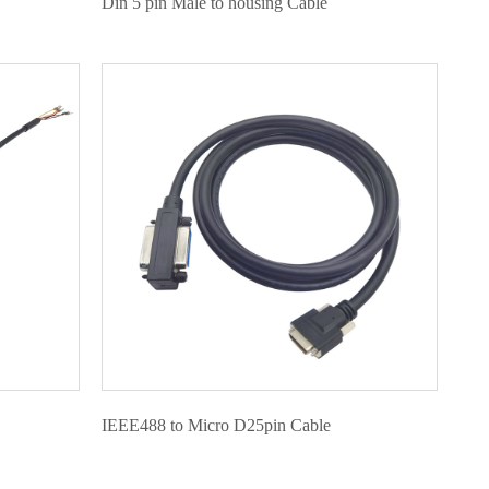
Din 5 pin Male to housing Cable
IEEE488 to Micro D25pin Cable