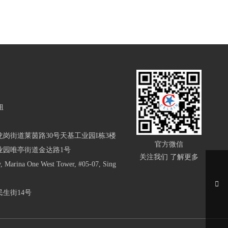
姐
岗街道莱茵路30号天基工业园I栋3楼
官方微信
业园唯亭街道金达路1号
关注我们 了解更多
arina One West Tower, #05-07, Sing
生街14号