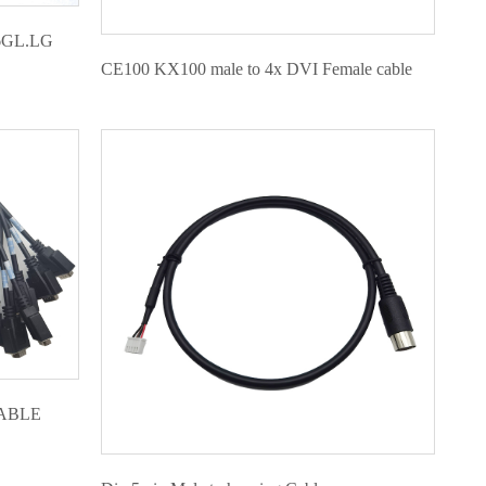
.6GL.LG
CE100 KX100 male to 4x DVI Female cable
CABLE